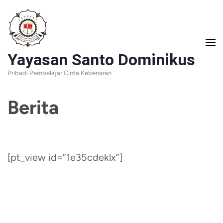
Lompat
ke
konten
Yayasan Santo Dominikus
(Tekan
Pribadi Pembelajar Cinta Kebenaran
Enter)
Berita
[pt_view id=”1e35cdeklx”]