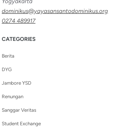
Yogyakarta
dominikus@yayasansantodominikus.org
0274 489917
CATEGORIES
Berita
DYG
Jambore YSD
Renungan
Sanggar Veritas
Student Exchange