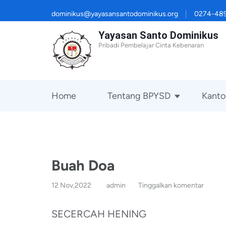
Lompat
dominikus@yayasansantodominikus.org
0274-48
ke
Yayasan Santo Dominikus
konten
Pribadi Pembelajar Cinta Kebenaran
(Tekan
Enter)
Home
Tentang BPYSD
Kanto
Buah Doa
12 Nov,2022
admin
Tinggalkan komentar
SECERCAH HENING