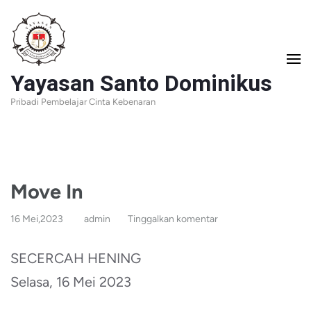
Lompat
ke
konten
Yayasan Santo Dominikus
(Tekan
Pribadi Pembelajar Cinta Kebenaran
Enter)
Move In
16 Mei,2023
admin
Tinggalkan komentar
SECERCAH HENING
Selasa, 16 Mei 2023