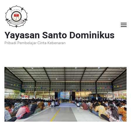
Lompat
ke
konten
Yayasan Santo Dominikus
(Tekan
Pribadi Pembelajar Cinta Kebenaran
Enter)