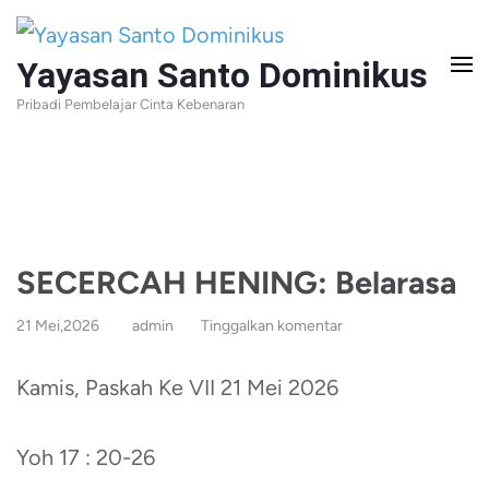
Lompat
ke
Yayasan Santo Dominikus
konten
Pribadi Pembelajar Cinta Kebenaran
(Tekan
Enter)
SECERCAH HENING: Belarasa
21 Mei,2026
admin
Tinggalkan komentar
Kamis, Paskah Ke VII 21 Mei 2026
Yoh 17 : 20-26