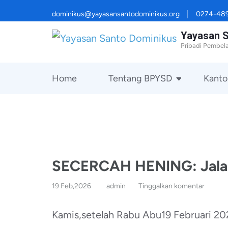
Lompat
dominikus@yayasansantodominikus.org
0274-48
ke
Yayasan 
konten
Pribadi Pembela
(Tekan
Enter)
Home
Tentang BPYSD
Kanto
SECERCAH HENING: Jala
19 Feb,2026
admin
Tinggalkan komentar
Kamis,setelah Rabu Abu19 Februari 20