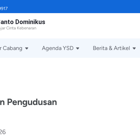
9917
Santo Dominikus
jar Cinta Kebenaran
r Cabang
Agenda YSD
Berita & Artikel
n Pengudusan
26