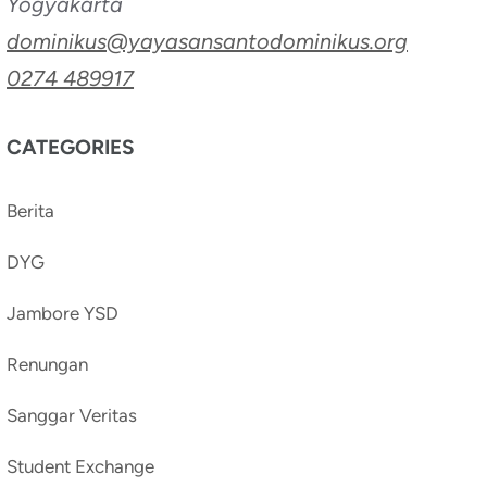
Yogyakarta
dominikus@yayasansantodominikus.org
0274 489917
CATEGORIES
Berita
DYG
Jambore YSD
Renungan
Sanggar Veritas
Student Exchange