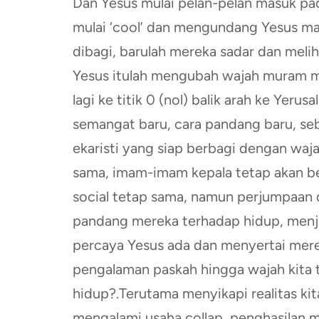
Dan Yesus mulai pelan-pelan masuk pad
mulai ‘cool’ dan mengundang Yesus ma
dibagi, barulah mereka sadar dan mel
Yesus itulah mengubah wajah muram m
lagi ke titik 0 (nol) balik arah ke Yeru
semangat baru, cara pandang baru, se
ekaristi yang siap berbagi dengan waj
sama, imam-imam kepala tetap akan be
social tetap sama, namun perjumpaan 
pandang mereka terhadap hidup, menj
percaya Yesus ada dan menyertai merek
pengalaman paskah hingga wajah kita 
hidup?.Terutama menyikapi realitas kit
mengalami usaha collap, penghasilan m