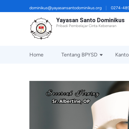
Lompat
dominikus@yayasansantodominikus.org
0274-48
ke
Yayasan Santo Dominikus
konten
Pribadi Pembelajar Cinta Kebenaran
(Tekan
Enter)
Home
Tentang BPYSD
Kanto