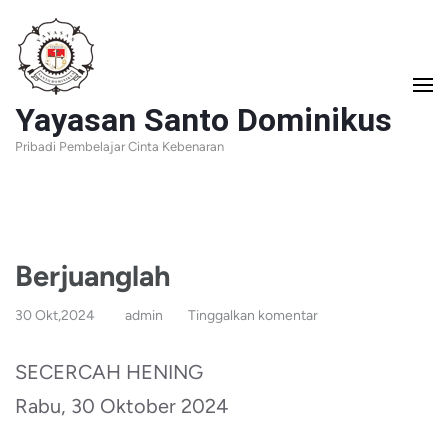
Lompat
ke
konten
Yayasan Santo Dominikus
(Tekan
Pribadi Pembelajar Cinta Kebenaran
Enter)
Berjuanglah
30 Okt,2024
admin
Tinggalkan komentar
SECERCAH HENING
Rabu, 30 Oktober 2024