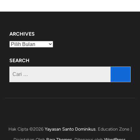
ARCHIVES
Archives
SEARCH
Cari
untuk:
Hak Cipta ©2026
Yayasan Santo Dominikus
.
Education Zone |
Diciptakan Oleh
Rara Themes
. Ditenagai oleh
WordPress
.