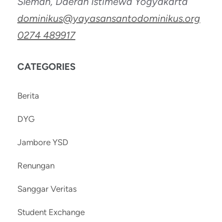
Sleman, Daerah Istimewa Yogyakarta
dominikus@yayasansantodominikus.org
0274 489917
CATEGORIES
Berita
DYG
Jambore YSD
Renungan
Sanggar Veritas
Student Exchange