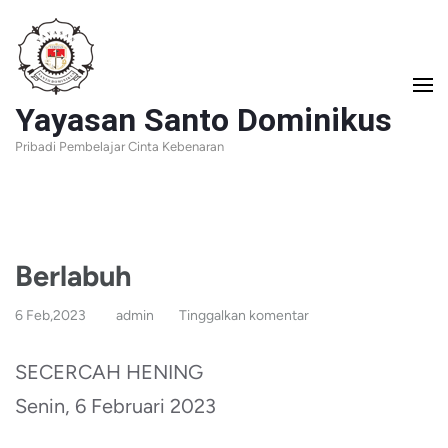
Lompat
ke
konten
Yayasan Santo Dominikus
(Tekan
Pribadi Pembelajar Cinta Kebenaran
Enter)
Berlabuh
6 Feb,2023
admin
Tinggalkan komentar
SECERCAH HENING
Senin, 6 Februari 2023