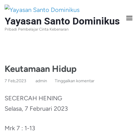
Lompat
ke
Yayasan Santo Dominikus
konten
Pribadi Pembelajar Cinta Kebenaran
(Tekan
Enter)
Keutamaan Hidup
7 Feb,2023
admin
Tinggalkan komentar
SECERCAH HENING
Selasa, 7 Februari 2023
Mrk 7 : 1-13