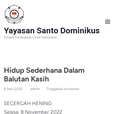
Lompat
ke
konten
Yayasan Santo Dominikus
(Tekan
Pribadi Pembelajar Cinta Kebenaran
Enter)
Hidup Sederhana Dalam
Balutan Kasih
8 Nov,2022
admin
Tinggalkan komentar
SECERCAH HENING
Selasa, 8 November 2022