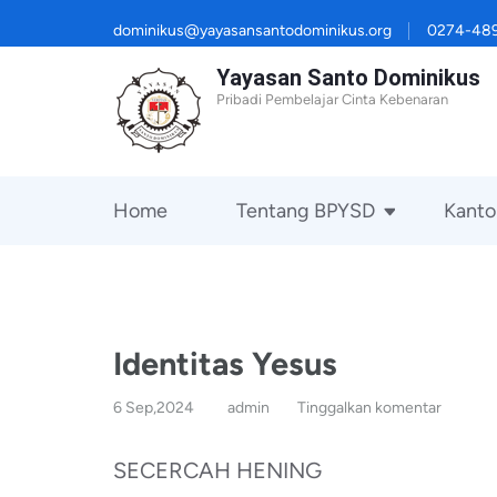
Lompat
dominikus@yayasansantodominikus.org
0274-48
ke
Yayasan Santo Dominikus
konten
Pribadi Pembelajar Cinta Kebenaran
(Tekan
Enter)
Home
Tentang BPYSD
Kanto
Identitas Yesus
6 Sep,2024
admin
Tinggalkan komentar
SECERCAH HENING