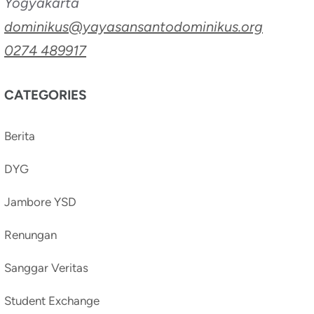
Yogyakarta
dominikus@yayasansantodominikus.org
0274 489917
CATEGORIES
Berita
DYG
Jambore YSD
Renungan
Sanggar Veritas
Student Exchange