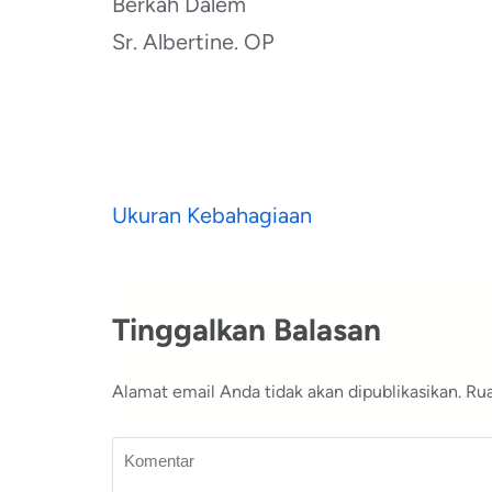
Berkah Dalem
Sr. Albertine. OP
Navigasi
Ukuran Kebahagiaan
pos
Tinggalkan Balasan
Alamat email Anda tidak akan dipublikasikan.
Rua
Komentar