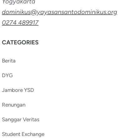
Yogyakarta
dominikus@yayasansantodominikus.org
0274 489917
CATEGORIES
Berita
DYG
Jambore YSD
Renungan
Sanggar Veritas
Student Exchange