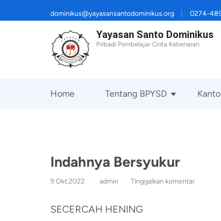
Lompat
dominikus@yayasansantodominikus.org
0274-48
ke
Yayasan Santo Dominikus
konten
Pribadi Pembelajar Cinta Kebenaran
(Tekan
Enter)
Home
Tentang BPYSD
Kanto
Indahnya Bersyukur
9 Okt,2022
admin
Tinggalkan komentar
SECERCAH HENING