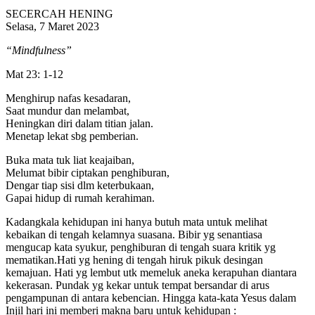
SECERCAH HENING
Selasa, 7 Maret 2023
“Mindfulness”
Mat 23: 1-12
Menghirup nafas kesadaran,
Saat mundur dan melambat,
Heningkan diri dalam titian jalan.
Menetap lekat sbg pemberian.
Buka mata tuk liat keajaiban,
Melumat bibir ciptakan penghiburan,
Dengar tiap sisi dlm keterbukaan,
Gapai hidup di rumah kerahiman.
Kadangkala kehidupan ini hanya butuh mata untuk melihat
kebaikan di tengah kelamnya suasana. Bibir yg senantiasa
mengucap kata syukur, penghiburan di tengah suara kritik yg
mematikan.Hati yg hening di tengah hiruk pikuk desingan
kemajuan. Hati yg lembut utk memeluk aneka kerapuhan diantara
kekerasan. Pundak yg kekar untuk tempat bersandar di arus
pengampunan di antara kebencian. Hingga kata-kata Yesus dalam
Injil hari ini memberi makna baru untuk kehidupan :