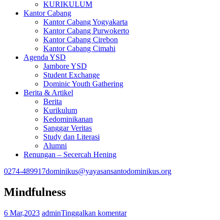
KURIKULUM
Kantor Cabang
Kantor Cabang Yogyakarta
Kantor Cabang Purwokerto
Kantor Cabang Cirebon
Kantor Cabang Cimahi
Agenda YSD
Jambore YSD
Student Exchange
Dominic Youth Gathering
Berita & Artikel
Berita
Kurikulum
Kedominikanan
Sanggar Veritas
Study dan Literasi
Alumni
Renungan – Secercah Hening
0274-489917
dominikus@yayasansantodominikus.org
Mindfulness
6 Mar,2023
admin
Tinggalkan komentar