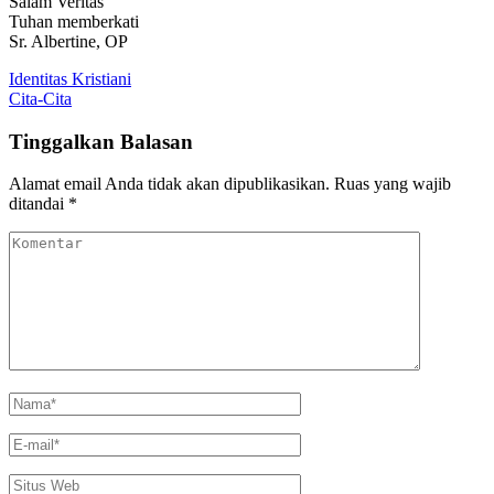
Salam Veritas
Tuhan memberkati
Sr. Albertine, OP
Navigasi
Identitas Kristiani
Cita-Cita
pos
Tinggalkan Balasan
Alamat email Anda tidak akan dipublikasikan.
Ruas yang wajib
ditandai
*
Komentar
Nama
*
E-
mail
*
Situs