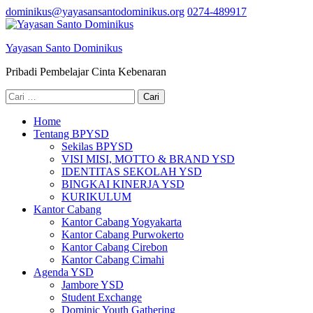
Lompat
dominikus@yayasansantodominikus.org
0274-489917
ke
konten
Yayasan Santo Dominikus
(Tekan
Enter)
Pribadi Pembelajar Cinta Kebenaran
Cari
untuk:
Home
Tentang BPYSD
Sekilas BPYSD
VISI MISI, MOTTO & BRAND YSD
IDENTITAS SEKOLAH YSD
BINGKAI KINERJA YSD
KURIKULUM
Kantor Cabang
Kantor Cabang Yogyakarta
Kantor Cabang Purwokerto
Kantor Cabang Cirebon
Kantor Cabang Cimahi
Agenda YSD
Jambore YSD
Student Exchange
Dominic Youth Gathering