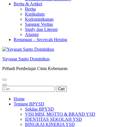
Berita & Artikel
Berita
Kurikulum
Kedominikanan
Sanggar Veritas
Study dan Literasi
Alumni
Renungan – Secercah Hening
Yayasan Santo Dominikus
Pribadi Pembelajar Cinta Kebenaran
Cari
untuk:
Home
Tentang BPYSD
Sekilas BPYSD
VISI MISI, MOTTO & BRAND YSD
IDENTITAS SEKOLAH YSD
BINGKAI KINERJA YSD