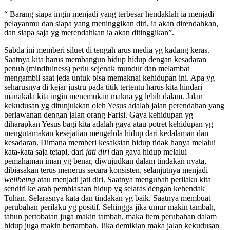
“ Barang siapa ingin menjadi yang terbesar hendaklah ia menjadi
pelayanmu dan siapa yang meninggikan diri, ia akan direndahkan,
dan siapa saja yg merendahkan ia akan ditinggikan”.
Sabda ini memberi siluet di tengah arus media yg kadang keras.
Saatnya kita harus membangun hidup hidup dengan kesadaran
penuh (mindfulness) perlu sejenak mundur dan melambat
mengambil saat jeda untuk bisa memaknai kehidupan ini. Apa yg
seharusnya di kejar justru pada titik tertentu harus kita hindari
manakala kita ingin menemukan makna yg lebih dalam. Jalan
kekudusan yg ditunjukkan oleh Yesus adalah jalan perendahan yang
berlawanan dengan jalan orang Farisi. Gaya kehidupan yg
diharapkan Yesus bagi kita adalah gaya atau potret kehidupan yg
mengutamakan kesejatian mengelola hidup dari kedalaman dan
kesadaran. Dimana memberi kesaksian hidup tidak hanya melalui
kata-kata saja tetapi, dari
jati diri
dan gaya hidup melalui
pemahaman iman yg benar, diwujudkan dalam tindakan nyata,
dibiasakan terus menerus secara konsisten, selanjutnya menjadi
wellbeing
atau menjadi jati diri. Saatnya mengubah perilaku kita
sendiri ke arah pembiasaan hidup yg selaras dengan kehendak
Tuhan. Selarasnya kata dan tindakan yg baik. Saatnya membuat
perubahan perilaku yg positif. Sehingga jika umur makin tambah,
tahun pertobatan juga makin tambah, maka item perubahan dalam
hidup juga makin bertambah. Jika demikian maka jalan kekudusan