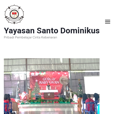
Lompat
ke
konten
Yayasan Santo Dominikus
(Tekan
Pribadi Pembelajar Cinta Kebenaran
Enter)