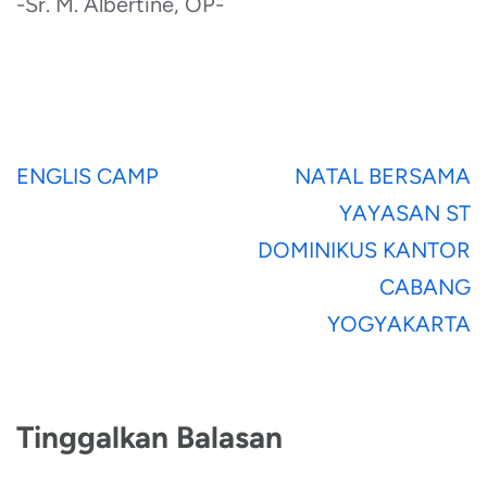
-Sr. M. Albertine, OP-
Navigasi
ENGLIS CAMP
NATAL BERSAMA
pos
YAYASAN ST
DOMINIKUS KANTOR
CABANG
YOGYAKARTA
Tinggalkan Balasan