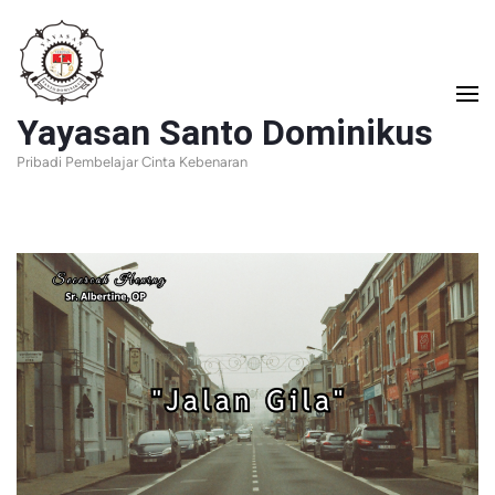
Lompat
ke
konten
Yayasan Santo Dominikus
(Tekan
Pribadi Pembelajar Cinta Kebenaran
Enter)