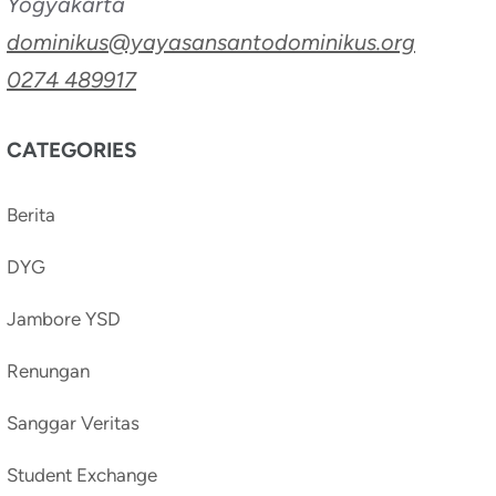
Yogyakarta
dominikus@yayasansantodominikus.org
0274 489917
CATEGORIES
Berita
DYG
Jambore YSD
Renungan
Sanggar Veritas
Student Exchange