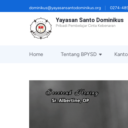
Lompat
dominikus@yayasansantodominikus.org
0274-48
ke
Yayasan Santo Dominikus
konten
Pribadi Pembelajar Cinta Kebenaran
(Tekan
Enter)
Home
Tentang BPYSD
Kanto