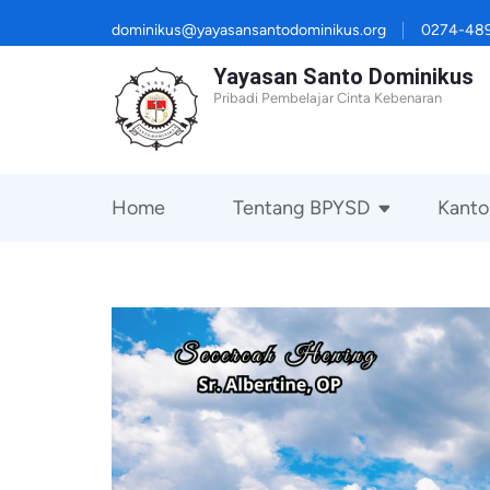
Lompat
dominikus@yayasansantodominikus.org
0274-48
ke
Yayasan Santo Dominikus
konten
Pribadi Pembelajar Cinta Kebenaran
(Tekan
Enter)
Home
Tentang BPYSD
Kanto