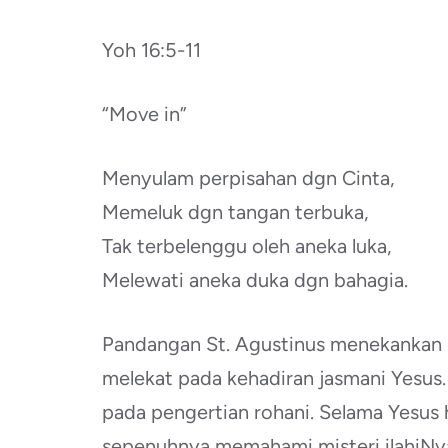
Yoh 16:5-11
“Move in”
Menyulam perpisahan dgn Cinta,
Memeluk dgn tangan terbuka,
Tak terbelenggu oleh aneka luka,
Melewati aneka duka dgn bahagia.
Pandangan St. Agustinus menekankan b
melekat pada kehadiran jasmani Yesus.
pada pengertian rohani. Selama Yesus h
sepenuhnya memahami misteri ilahiNy