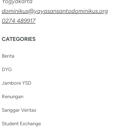
Yogyakarta
dominikus@yayasansantodominikus.org
0274 489917
CATEGORIES
Berita
DYG
Jambore YSD
Renungan
Sanggar Veritas
Student Exchange