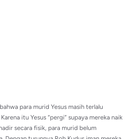
ahwa para murid Yesus masih terlalu
 Karena itu Yesus “pergi” supaya mereka naik
adir secara fisik, para murid belum
a. Dengan turunnya Roh Kudus,iman mereka