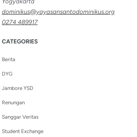
Yogyakarta
dominikus@yayasansantodominikus.org
0274 489917
CATEGORIES
Berita
DYG
Jambore YSD
Renungan
Sanggar Veritas
Student Exchange