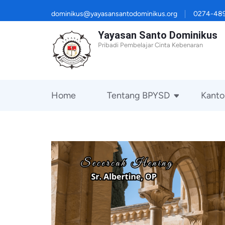
Lompat
dominikus@yayasansantodominikus.org
0274-48
ke
Yayasan Santo Dominikus
konten
Pribadi Pembelajar Cinta Kebenaran
(Tekan
Enter)
Home
Tentang BPYSD
Kanto