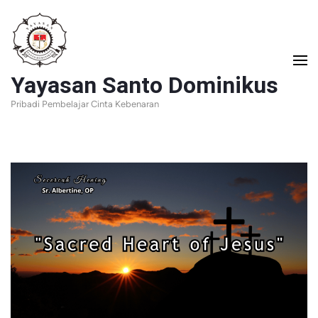
Lompat
ke
konten
Yayasan Santo Dominikus
(Tekan
Pribadi Pembelajar Cinta Kebenaran
Enter)