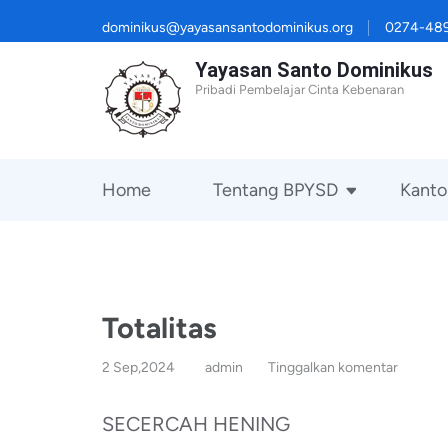
Lompat
dominikus@yayasansantodominikus.org
0274-48
ke
Yayasan Santo Dominikus
konten
Pribadi Pembelajar Cinta Kebenaran
(Tekan
Enter)
Home
Tentang BPYSD
Kanto
Totalitas
2 Sep,2024
admin
Tinggalkan komentar
SECERCAH HENING