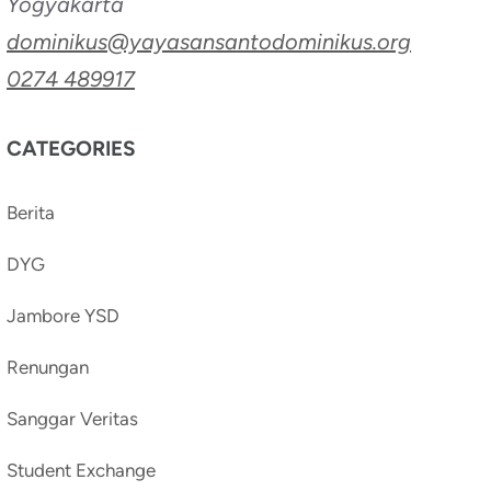
Yogyakarta
dominikus@yayasansantodominikus.org
0274 489917
CATEGORIES
Berita
DYG
Jambore YSD
Renungan
Sanggar Veritas
Student Exchange