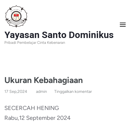
Lompat
ke
konten
Yayasan Santo Dominikus
(Tekan
Pribadi Pembelajar Cinta Kebenaran
Enter)
Ukuran Kebahagiaan
17 Sep,2024
admin
Tinggalkan komentar
SECERCAH HENING
Rabu,12 September 2024