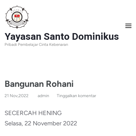
Lompat
ke
konten
Yayasan Santo Dominikus
(Tekan
Pribadi Pembelajar Cinta Kebenaran
Enter)
Bangunan Rohani
21 Nov,2022
admin
Tinggalkan komentar
SECERCAH HENING
Selasa, 22 November 2022