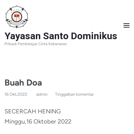
Lompat
ke
konten
Yayasan Santo Dominikus
(Tekan
Pribadi Pembelajar Cinta Kebenaran
Enter)
Buah Doa
16 Okt,2022
admin
Tinggalkan komentar
SECERCAH HENING
Minggu,16 Oktober 2022