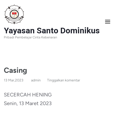
Lompat
ke
konten
Yayasan Santo Dominikus
(Tekan
Pribadi Pembelajar Cinta Kebenaran
Enter)
Casing
13 Mar,2023
admin
Tinggalkan komentar
SECERCAH HENING
Senin, 13 Maret 2023