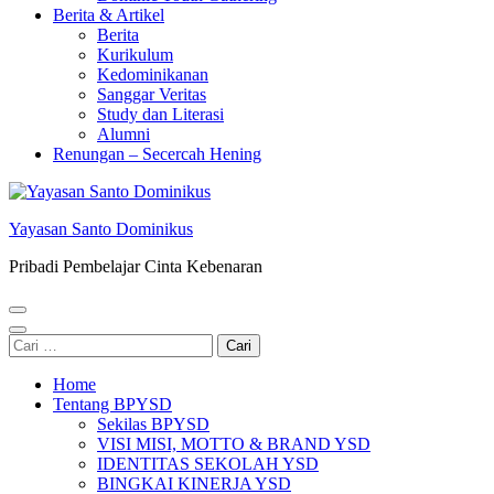
Berita & Artikel
Berita
Kurikulum
Kedominikanan
Sanggar Veritas
Study dan Literasi
Alumni
Renungan – Secercah Hening
Yayasan Santo Dominikus
Pribadi Pembelajar Cinta Kebenaran
Cari
untuk:
Home
Tentang BPYSD
Sekilas BPYSD
VISI MISI, MOTTO & BRAND YSD
IDENTITAS SEKOLAH YSD
BINGKAI KINERJA YSD