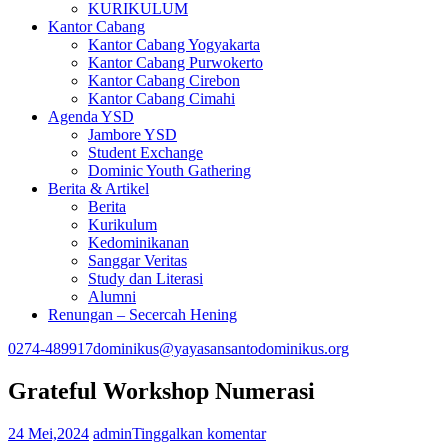
KURIKULUM
Kantor Cabang
Kantor Cabang Yogyakarta
Kantor Cabang Purwokerto
Kantor Cabang Cirebon
Kantor Cabang Cimahi
Agenda YSD
Jambore YSD
Student Exchange
Dominic Youth Gathering
Berita & Artikel
Berita
Kurikulum
Kedominikanan
Sanggar Veritas
Study dan Literasi
Alumni
Renungan – Secercah Hening
0274-489917
dominikus@yayasansantodominikus.org
Grateful Workshop Numerasi
24 Mei,2024
admin
Tinggalkan komentar