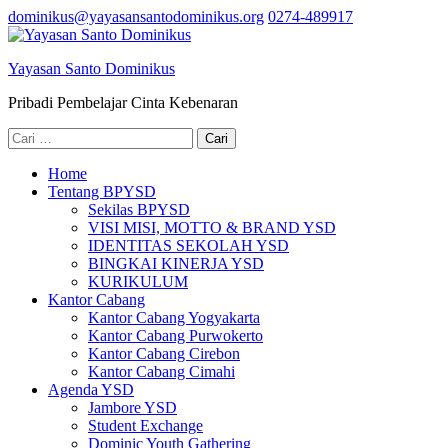
Lompat
dominikus@yayasansantodominikus.org
0274-489917
ke
konten
Yayasan Santo Dominikus
(Tekan
Enter)
Pribadi Pembelajar Cinta Kebenaran
Cari
untuk:
Home
Tentang BPYSD
Sekilas BPYSD
VISI MISI, MOTTO & BRAND YSD
IDENTITAS SEKOLAH YSD
BINGKAI KINERJA YSD
KURIKULUM
Kantor Cabang
Kantor Cabang Yogyakarta
Kantor Cabang Purwokerto
Kantor Cabang Cirebon
Kantor Cabang Cimahi
Agenda YSD
Jambore YSD
Student Exchange
Dominic Youth Gathering