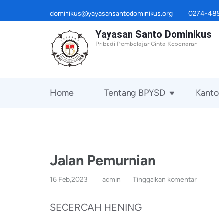
Lompat
dominikus@yayasansantodominikus.org
0274-48
ke
Yayasan Santo Dominikus
konten
Pribadi Pembelajar Cinta Kebenaran
(Tekan
Enter)
Home
Tentang BPYSD
Kanto
Jalan Pemurnian
16 Feb,2023
admin
Tinggalkan komentar
SECERCAH HENING