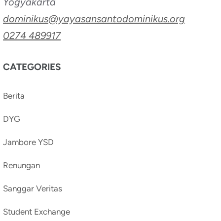
Yogyakarta
dominikus@yayasansantodominikus.org
0274 489917
CATEGORIES
Berita
DYG
Jambore YSD
Renungan
Sanggar Veritas
Student Exchange