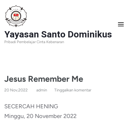
Lompat
ke
konten
Yayasan Santo Dominikus
(Tekan
Pribadi Pembelajar Cinta Kebenaran
Enter)
Jesus Remember Me
20 Nov,2022
admin
Tinggalkan komentar
SECERCAH HENING
Minggu, 20 November 2022