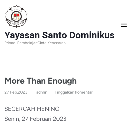
Lompat
ke
konten
Yayasan Santo Dominikus
(Tekan
Pribadi Pembelajar Cinta Kebenaran
Enter)
More Than Enough
27 Feb,2023
admin
Tinggalkan komentar
SECERCAH HENING
Senin, 27 Februari 2023