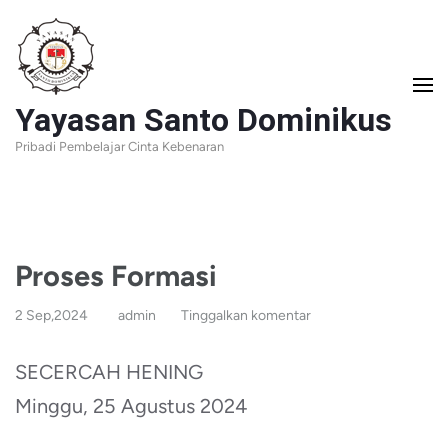
Lompat
ke
konten
Yayasan Santo Dominikus
(Tekan
Pribadi Pembelajar Cinta Kebenaran
Enter)
Proses Formasi
2 Sep,2024
admin
Tinggalkan komentar
SECERCAH HENING
Minggu, 25 Agustus 2024