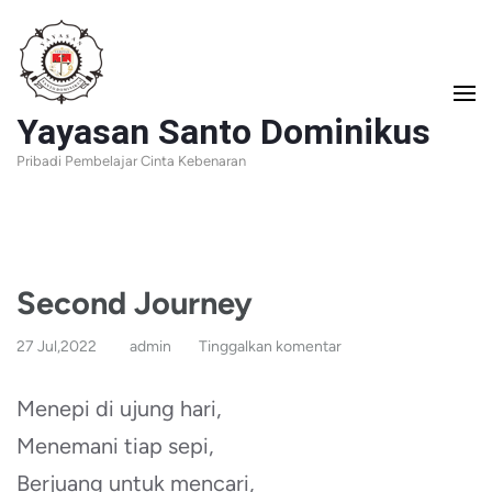
Lompat
ke
konten
Yayasan Santo Dominikus
(Tekan
Pribadi Pembelajar Cinta Kebenaran
Enter)
Second Journey
27 Jul,2022
admin
Tinggalkan komentar
Menepi di ujung hari,
Menemani tiap sepi,
Berjuang untuk mencari,