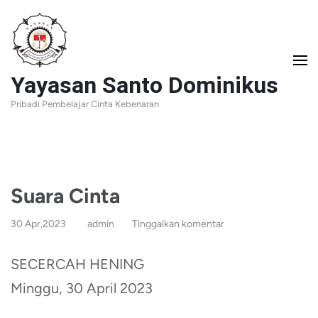
Lompat
ke
konten
Yayasan Santo Dominikus
(Tekan
Pribadi Pembelajar Cinta Kebenaran
Enter)
Suara Cinta
30 Apr,2023
admin
Tinggalkan komentar
SECERCAH HENING
Minggu, 30 April 2023