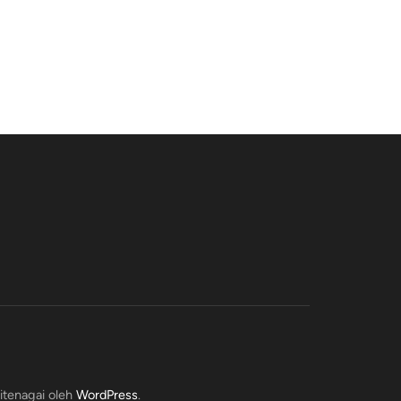
Ditenagai oleh
WordPress
.