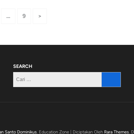
laman
Halaman
…
9
>
SEARCH
Cari
untuk:
an Santo Dominikus
.
Education Zone | Diciptakan Oleh
Rara Themes
. 