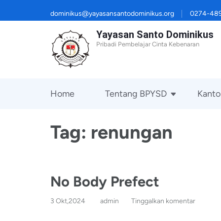
Lompat
dominikus@yayasansantodominikus.org
0274-48
ke
Yayasan Santo Dominikus
konten
Pribadi Pembelajar Cinta Kebenaran
(Tekan
Enter)
Home
Tentang BPYSD
Kanto
Tag:
renungan
No Body Prefect
3 Okt,2024
admin
Tinggalkan komentar