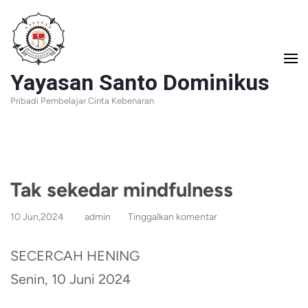
Lompat
ke
konten
Yayasan Santo Dominikus
(Tekan
Pribadi Pembelajar Cinta Kebenaran
Enter)
Tak sekedar mindfulness
10 Jun,2024
admin
Tinggalkan komentar
SECERCAH HENING
Senin, 10 Juni 2024