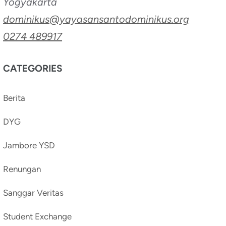
Yogyakarta
dominikus@yayasansantodominikus.org
0274 489917
CATEGORIES
Berita
DYG
Jambore YSD
Renungan
Sanggar Veritas
Student Exchange