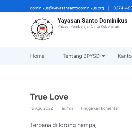
Lompat
dominikus@yayasansantodominikus.org
0274-48
ke
Yayasan Santo Dominikus
konten
Pribadi Pembelajar Cinta Kebenaran
(Tekan
Enter)
Home
Tentang BPYSD
Kanto
True Love
19 Agu,2022
admin
Tinggalkan komentar
Terpana di lorong hampa,