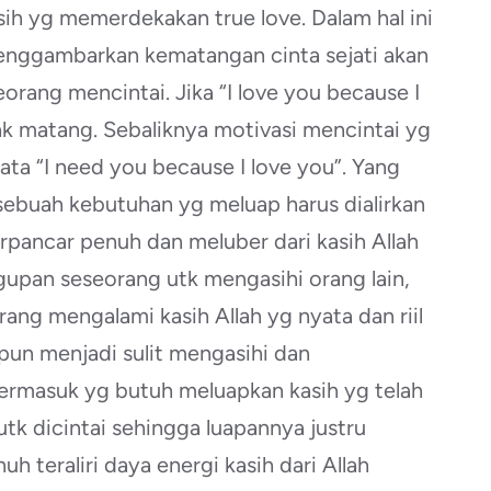
sih yg memerdekakan true love. Dalam hal ini
enggambarkan kematangan cinta sejati akan
orang mencintai. Jika “I love you because I
ak matang. Sebaliknya motivasi mencintai yg
kata “I need you because I love you”. Yang
sebuah kebutuhan yg meluap harus dialirkan
rpancar penuh dan meluber dari kasih Allah
upan seseorang utk mengasihi orang lain,
ang mengalami kasih Allah yg nyata dan riil
pun menjadi sulit mengasihi dan
termasuk yg butuh meluapkan kasih yg telah
tk dicintai sehingga luapannya justru
 teraliri daya energi kasih dari Allah