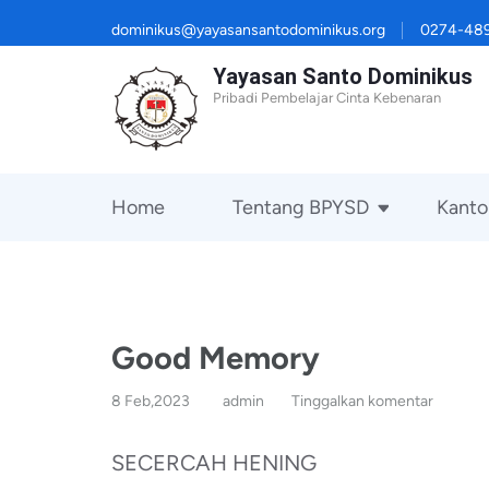
Lompat
dominikus@yayasansantodominikus.org
0274-48
ke
Yayasan Santo Dominikus
konten
Pribadi Pembelajar Cinta Kebenaran
(Tekan
Enter)
Home
Tentang BPYSD
Kanto
Good Memory
8 Feb,2023
admin
Tinggalkan komentar
SECERCAH HENING