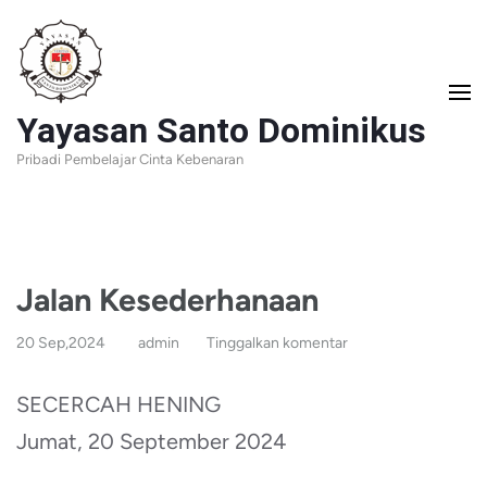
Lompat
ke
konten
Yayasan Santo Dominikus
(Tekan
Pribadi Pembelajar Cinta Kebenaran
Enter)
Jalan Kesederhanaan
20 Sep,2024
admin
Tinggalkan komentar
SECERCAH HENING
Jumat, 20 September 2024