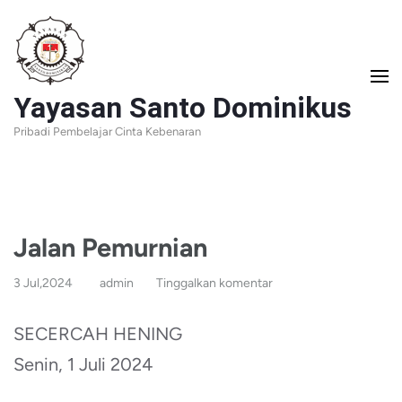
Lompat
ke
konten
Yayasan Santo Dominikus
(Tekan
Pribadi Pembelajar Cinta Kebenaran
Enter)
Jalan Pemurnian
3 Jul,2024
admin
Tinggalkan komentar
SECERCAH HENING
Senin, 1 Juli 2024