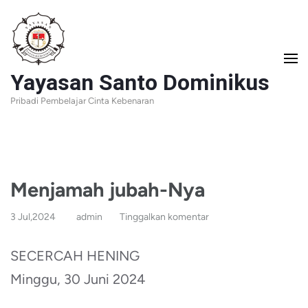
Lompat
ke
konten
Yayasan Santo Dominikus
(Tekan
Pribadi Pembelajar Cinta Kebenaran
Enter)
Menjamah jubah-Nya
3 Jul,2024
admin
Tinggalkan komentar
SECERCAH HENING
Minggu, 30 Juni 2024