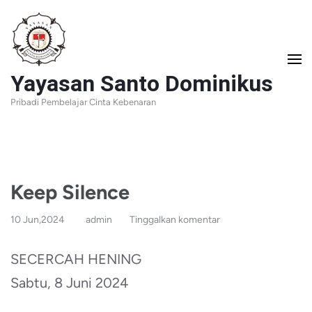
Lompat
ke
konten
Yayasan Santo Dominikus
(Tekan
Pribadi Pembelajar Cinta Kebenaran
Enter)
Keep Silence
10 Jun,2024
admin
Tinggalkan komentar
SECERCAH HENING
Sabtu, 8 Juni 2024