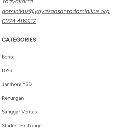
Yogyakarta
dominikus@yayasansantodominikus.org
0274 489917
CATEGORIES
Berita
DYG
Jambore YSD
Renungan
Sanggar Veritas
Student Exchange