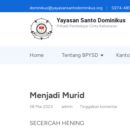
Lompat
dominikus@yayasansantodominikus.org
0274-48
ke
Yayasan Santo Dominikus
konten
Pribadi Pembelajar Cinta Kebenaran
(Tekan
Enter)
Home
Tentang BPYSD
Kanto
Menjadi Murid
28 Mar,2023
admin
Tinggalkan komentar
SECERCAH HENING